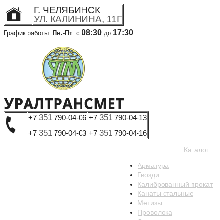
Г. ЧЕЛЯБИНСК
УЛ. КАЛИНИНА, 11Г
08:30
17:30
График работы:
Пн.-Пт
. с
до
351
351
+7
790-04-06
+7
790-04-13
351
351
+7
790-04-03
+7
790-04-16
Каталог
Арматура
Гвозди
Калиброванный прокат
Канаты стальные
О компании
Метизы
Проволока