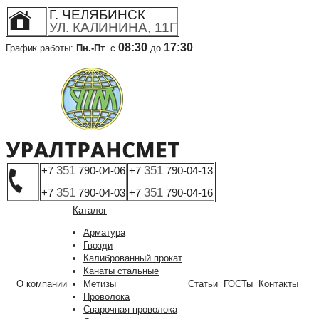
Г. ЧЕЛЯБИНСК
УЛ. КАЛИНИНА, 11Г
08:30
17:30
График работы:
Пн.-Пт
. с
до
351
351
+7
790-04-06
+7
790-04-13
351
351
+7
790-04-03
+7
790-04-16
Каталог
Арматура
Гвозди
Калиброванный прокат
Канаты стальные
О компании
Метизы
Статьи
ГОСТы
Контакты
Проволока
Сварочная проволока