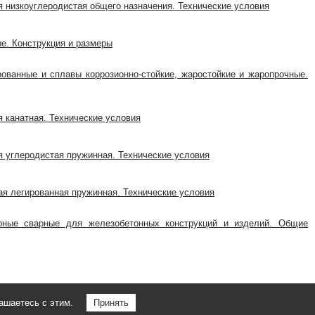
я низкоуглеродистая общего назначения. Технические условия
ые. Конструкция и размеры
рованные и сплавы коррозионно-стойкие, жаростойкие и жаропрочные.
я канатная. Технические условия
я углеродистая пружинная. Технические условия
ая легированная пружинная. Технические условия
рные сварные для железобетонных конструкций и изделий. Общие
ашаетесь с этим.
Принять