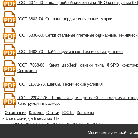
ГОСТ 3077-80. Канат двойной свивки типа ЛК-О конструкции 6х1
ГОСТ 3882-74. Сплавы твердые спеченные. Марки
ГОСТ 5336-80. Сетки стальные плетеные одинарные. Техническ
ГОСТ 6402-70. Шайбы пружинные. Технические условия
ГОСТ 7668-80. Канат двойной свивки типа ЛК-РО конструк
Сортамент
ГОСТ 11371-78. Шайбы. Технические условия
ГОСТ 22042-76. Шпильки для деталей с гладкими отвер
Конструкция и размеры
О компании
Каталог
Статьи
ГОСТы
Контакты
г. Челябинск, ул.Калинина 11г
тел: 8 (351) 790-04-06, 790-04-03, 790-04-13, 790-04-16
e-mail:
89026186666@mail.ru
,
utm83@yandex.ru
Мы используем файлы cook