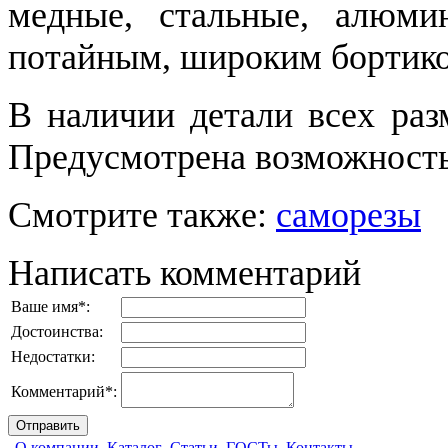
медные, стальные, алюми
потайным, широким бортико
В наличии детали всех раз
Предусмотрена возможность
Смотрите также:
саморезы
Написать комментарий
Ваше имя
*
:
Достоинства:
Недостатки:
Комментарий
*
:
О компании
Каталог
Статьи
ГОСТы
Контакты